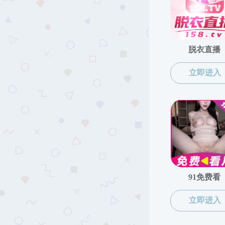
师资队伍
特聘
24
杰出人才
2020.02
教师信息
特聘人员
离退休人员