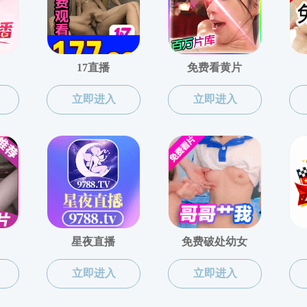
人员
汤广福
共1条新闻，分1页，当前第
1
页
最前页