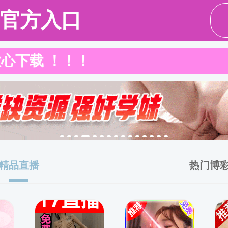
91热爆
91热爆概况
师资队伍
本科生教育
研究
»
师资队伍
» 特聘人员