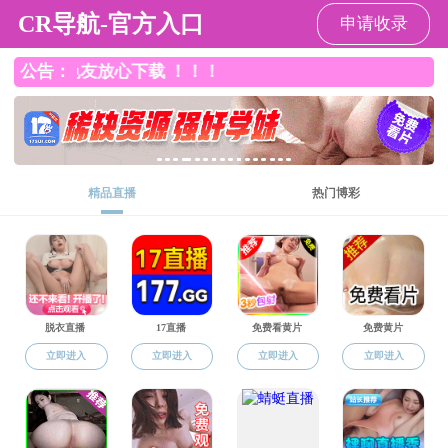
91热爆
91热爆
91热爆
91热爆
» 图片轮播
锲而不舍落实中央八项规定
精神
发文时间： 2025-06-03
撰稿人：